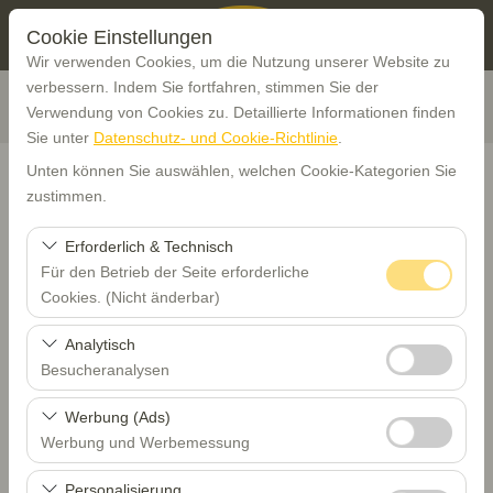
Cookie Einstellungen
Wir verwenden Cookies, um die Nutzung unserer Website zu
verbessern. Indem Sie fortfahren, stimmen Sie der
Verwendung von Cookies zu. Detaillierte Informationen finden
Sie unter
Datenschutz- und Cookie-Richtlinie
.
Unten können Sie auswählen, welchen Cookie-Kategorien Sie
zustimmen.
Abholstation
Erforderlich & Technisch
Für den Betrieb der Seite erforderliche
Trabzon
Cookies. (Nicht änderbar)
Diese Cookies sind für das ordnungsgemäße
Analytisch
Eine andere Rückgabestation auswählen
Funktionieren der Website, die Sicherheit, die
Besucheranalysen
Sitzungsverwaltung und grundlegende Funktionen
Abholdatum & Zeit
Diese Cookies ermöglichen es uns, zu analysieren, wie
erforderlich. Sie können nicht deaktiviert werden.
Werbung (Ads)
unsere Website genutzt wird (Besucherzahl,
Werbung und Werbemessung
08:00
meistbesuchte Seiten, Nutzerverhalten). Diese Daten
Diese Cookies ermöglichen es uns, Ihnen auf Ihre
werden verwendet, um die Leistung der Website zu
Personalisierung