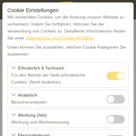
Cookie Einstellungen
Wir verwenden Cookies, um die Nutzung unserer Website zu
verbessern. Indem Sie fortfahren, stimmen Sie der
Verwendung von Cookies zu. Detaillierte Informationen finden
Sie unter
Datenschutz- und Cookie-Richtlinie
.
Unten können Sie auswählen, welchen Cookie-Kategorien Sie
zustimmen.
Abholstation
Erforderlich & Technisch
Für den Betrieb der Seite erforderliche
Trabzon
Cookies. (Nicht änderbar)
Diese Cookies sind für das ordnungsgemäße
Analytisch
Eine andere Rückgabestation auswählen
Funktionieren der Website, die Sicherheit, die
Besucheranalysen
Sitzungsverwaltung und grundlegende Funktionen
Abholdatum & Zeit
Diese Cookies ermöglichen es uns, zu analysieren, wie
erforderlich. Sie können nicht deaktiviert werden.
Werbung (Ads)
unsere Website genutzt wird (Besucherzahl,
Werbung und Werbemessung
08:00
meistbesuchte Seiten, Nutzerverhalten). Diese Daten
Diese Cookies ermöglichen es uns, Ihnen auf Ihre
werden verwendet, um die Leistung der Website zu
Personalisierung