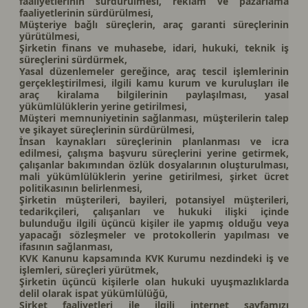
faaliyetlerinin sürdürülmesi, reklam ve pazarlama
faaliyetlerinin sürdürülmesi,
Müşteriye bağlı süreçlerin, araç garanti süreçlerinin
yürütülmesi,
Şirketin finans ve muhasebe, idari, hukuki, teknik iş
süreçlerini sürdürmek,
Yasal düzenlemeler gereğince, araç tescil işlemlerinin
gerçekleştirilmesi, ilgili kamu kurum ve kuruluşları ile
araç kiralama bilgilerinin paylaşılması, yasal
yükümlülüklerin yerine getirilmesi,
Müşteri memnuniyetinin sağlanması, müşterilerin talep
ve şikayet süreçlerinin sürdürülmesi,
İnsan kaynakları süreçlerinin planlanması ve icra
edilmesi, çalışma başvuru süreçlerini yerine getirmek,
çalışanlar bakımından özlük dosyalarının oluşturulması,
mali yükümlülüklerin yerine getirilmesi, şirket ücret
politikasının belirlenmesi,
Şirketin müşterileri, bayileri, potansiyel müşterileri,
tedarikçileri, çalışanları ve hukuki ilişki içinde
bulunduğu ilgili üçüncü kişiler ile yapmış olduğu veya
yapacağı sözleşmeler ve protokollerin yapılması ve
ifasının sağlanması,
KVK Kanunu kapsamında KVK Kurumu nezdindeki iş ve
işlemleri, süreçleri yürütmek,
Şirketin üçüncü kişilerle olan hukuki uyuşmazlıklarda
delil olarak ispat yükümlülüğü,
Şirket faaliyetleri ile ilgili internet sayfamızı