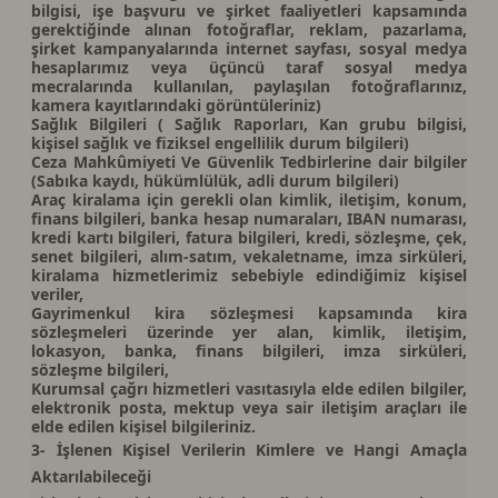
bilgisi, işe başvuru ve şirket faaliyetleri kapsamında
gerektiğinde alınan fotoğraflar, reklam, pazarlama,
şirket kampanyalarında internet sayfası, sosyal medya
hesaplarımız veya üçüncü taraf sosyal medya
mecralarında kullanılan, paylaşılan fotoğraflarınız,
kamera kayıtlarındaki görüntüleriniz)
Sağlık Bilgileri ( Sağlık Raporları, Kan grubu bilgisi,
kişisel sağlık ve fiziksel engellilik durum bilgileri)
Ceza Mahkûmiyeti Ve Güvenlik Tedbirlerine dair bilgiler
(Sabıka kaydı, hükümlülük, adli durum bilgileri)
Araç kiralama için gerekli olan kimlik, iletişim, konum,
finans bilgileri, banka hesap numaraları, IBAN numarası,
kredi kartı bilgileri, fatura bilgileri, kredi, sözleşme, çek,
senet bilgileri, alım-satım, vekaletname, imza sirküleri,
kiralama hizmetlerimiz sebebiyle edindiğimiz kişisel
veriler,
Gayrimenkul kira sözleşmesi kapsamında kira
sözleşmeleri üzerinde yer alan, kimlik, iletişim,
lokasyon, banka, finans bilgileri, imza sirküleri,
sözleşme bilgileri,
Kurumsal çağrı hizmetleri vasıtasıyla elde edilen bilgiler,
elektronik posta, mektup veya sair iletişim araçları ile
elde edilen kişisel bilgileriniz.
3- İşlenen Kişisel Verilerin Kimlere ve Hangi Amaçla
Aktarılabileceği