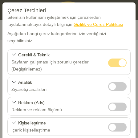
Çerez Tercihleri
Sitemizin kullanışını iyileştirmek için çerezlerden
faydalanmaktayız detaylı bilgi için
Gizlilik ve Çerez Politikası
Aşağıdan hangi çerez kategorilerine izin verdiğinizi
seçebilirsiniz.
Gerekli & Teknik
Sayfanın çalışması için zorunlu çerezler.
Araç Alış Yeri
(Değiştirilemez)
Bu çerezler sitenin doğru şekilde çalışması, güvenlik,
Trabzon Havalimanı - TZX
Analitik
oturum yönetimi ve temel işlevler için gereklidir. Devre
Ziyaretçi analizleri
dışı bırakılamaz.
Farklı yerde bırakmak istiyorum
Bu çerezler, sitemizin nasıl kullanıldığını (ziyaretçi sayısı,
Reklam (Ads)
en çok ziyaret edilen sayfalar, kullanıcı davranışları)
Reklam ve reklam ölçümü
Alış Tarih Saat
analiz etmemizi sağlar. Bu veriler, web sitesi
Bu çerezler, size ilgi alanlarınıza uygun kişiselleştirilmiş
performansını ölçmek ve kullanıcı deneyimini sürekli
Kişiselleştirme
08:00
reklamlar göstermemize ve reklam kampanyalarımızın
iyileştirmek için kullanılır.
İçerik kişiselleştirme
etkinliğini (gösterim sayısı, tıklama oranı) ölçmemize