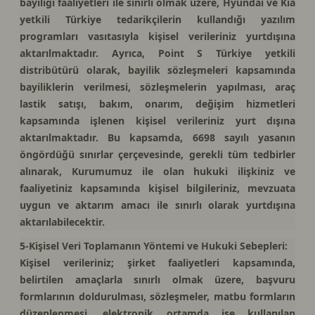
bayiliği faaliyetleri ile sınırlı olmak üzere, Hyundai ve Kia
yetkili Türkiye tedarikçilerin kullandığı yazılım
programları vasıtasıyla kişisel verileriniz yurtdışına
aktarılmaktadır. Ayrıca, Point S Türkiye yetkili
distribütürü olarak, bayilik sözleşmeleri kapsamında
bayiliklerin verilmesi, sözleşmelerin yapılması, araç
lastik satışı, bakım, onarım, değişim hizmetleri
kapsamında işlenen kişisel verileriniz yurt dışına
aktarılmaktadır. Bu kapsamda, 6698 sayılı yasanın
öngördüğü sınırlar çerçevesinde, gerekli tüm tedbirler
alınarak, Kurumumuz ile olan hukuki ilişkiniz ve
faaliyetiniz kapsamında kişisel bilgileriniz, mevzuata
uygun ve aktarım amacı ile sınırlı olarak yurtdışına
aktarılabilecektir.
5-Kişisel Veri Toplamanın Yöntemi ve Hukuki Sebepleri:
Kişisel verileriniz; şirket faaliyetleri kapsamında,
belirtilen amaçlarla sınırlı olmak üzere, başvuru
formlarının doldurulması, sözleşmeler, matbu formların
düzenlenmesi, elektronik ortamda ise kullanılan