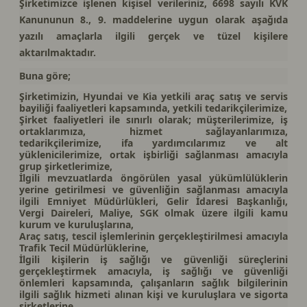
Şirketimizce işlenen kişisel verileriniz, 6698 sayılı KVK
Kanununun 8., 9. maddelerine uygun olarak aşağıda
yazılı amaçlarla ilgili gerçek ve tüzel kişilere
aktarılmaktadır.
Buna göre;
Şirketimizin, Hyundai ve Kia yetkili araç satış ve servis
bayiliği faaliyetleri kapsamında, yetkili tedarikçilerimize,
Şirket faaliyetleri ile sınırlı olarak; müşterilerimize, iş
ortaklarımıza, hizmet sağlayanlarımıza,
tedarikçilerimize, ifa yardımcılarımız ve alt
yüklenicilerimize, ortak işbirliği sağlanması amacıyla
grup şirketlerimize,
İlgili mevzuatlarda öngörülen yasal yükümlülüklerin
yerine getirilmesi ve güvenliğin sağlanması amacıyla
ilgili Emniyet Müdürlükleri, Gelir İdaresi Başkanlığı,
Vergi Daireleri, Maliye, SGK olmak üzere ilgili kamu
kurum ve kuruluşlarına,
Araç satış, tescil işlemlerinin gerçekleştirilmesi amacıyla
Trafik Tecil Müdürlüklerine,
İlgili kişilerin iş sağlığı ve güvenliği süreçlerini
gerçekleştirmek amacıyla, iş sağlığı ve güvenliği
önlemleri kapsamında, çalışanların sağlık bilgilerinin
ilgili sağlık hizmeti alınan kişi ve kuruluşlara ve sigorta
şirketlerine,