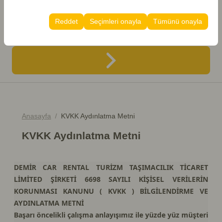
Bu çerezler, kullanıcı arayüzü ayarlarınızı, dil tercihinizi
İade Tarih Saat
olanak tanır.
ve diğer yapılandırmalarınızı koruyarak, platformdaki
Reddet
Seçimleri onayla
Tümünü onayla
deneyiminizin tutarlılığını ve sürekliliğini sağlamak
08:00
amacıyla kullanılır.
Anasayfa
KVKK Aydınlatma Metni
KVKK Aydınlatma Metni
DEMİR CAR RENTAL TURİZM TAŞIMACILIK TİCARET
LİMİTED ŞİRKETİ 6698 SAYILI KİŞİSEL VERİLERİN
KORUNMASI KANUNU ( KVKK ) BİLGİLENDİRME VE
AYDINLATMA METNİ
Başarı öncelikli çalışma anlayışımız ile yüzde yüz müşteri