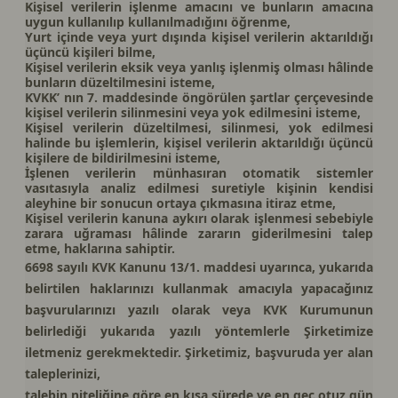
Kişisel verilerin işlenme amacını ve bunların amacına
uygun kullanılıp kullanılmadığını öğrenme,
Yurt içinde veya yurt dışında kişisel verilerin aktarıldığı
üçüncü kişileri bilme,
Kişisel verilerin eksik veya yanlış işlenmiş olması hâlinde
bunların düzeltilmesini isteme,
KVKK’ nın 7. maddesinde öngörülen şartlar çerçevesinde
kişisel verilerin silinmesini veya yok edilmesini isteme,
Kişisel verilerin düzeltilmesi, silinmesi, yok edilmesi
halinde bu işlemlerin, kişisel verilerin aktarıldığı üçüncü
kişilere de bildirilmesini isteme,
İşlenen verilerin münhasıran otomatik sistemler
vasıtasıyla analiz edilmesi suretiyle kişinin kendisi
aleyhine bir sonucun ortaya çıkmasına itiraz etme,
Kişisel verilerin kanuna aykırı olarak işlenmesi sebebiyle
zarara uğraması hâlinde zararın giderilmesini talep
etme, haklarına sahiptir.
6698 sayılı KVK Kanunu 13/1. maddesi uyarınca, yukarıda
belirtilen haklarınızı kullanmak amacıyla yapacağınız
başvurularınızı yazılı olarak veya KVK Kurumunun
belirlediği yukarıda yazılı yöntemlerle Şirketimize
iletmeniz gerekmektedir. Şirketimiz, başvuruda yer alan
taleplerinizi,
talebin niteliğine göre en kısa sürede ve en geç otuz gün