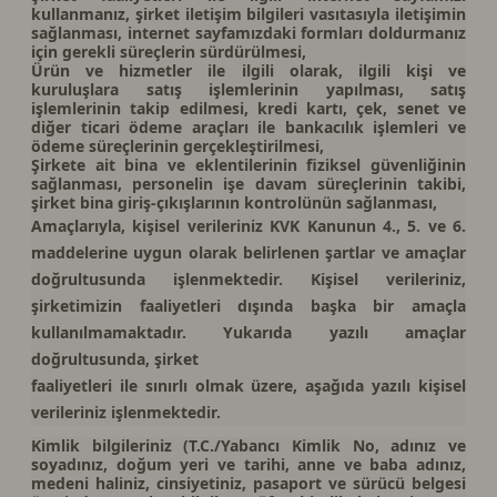
kullanmanız, şirket iletişim bilgileri vasıtasıyla iletişimin
sağlanması, internet sayfamızdaki formları doldurmanız
için gerekli süreçlerin sürdürülmesi,
Ürün ve hizmetler ile ilgili olarak, ilgili kişi ve
kuruluşlara satış işlemlerinin yapılması, satış
işlemlerinin takip edilmesi, kredi kartı, çek, senet ve
diğer ticari ödeme araçları ile bankacılık işlemleri ve
ödeme süreçlerinin gerçekleştirilmesi,
Şirkete ait bina ve eklentilerinin fiziksel güvenliğinin
sağlanması, personelin işe davam süreçlerinin takibi,
şirket bina giriş-çıkışlarının kontrolünün sağlanması,
Amaçlarıyla, kişisel verileriniz KVK Kanunun 4., 5. ve 6.
maddelerine uygun olarak belirlenen şartlar ve amaçlar
doğrultusunda işlenmektedir. Kişisel verileriniz,
şirketimizin faaliyetleri dışında başka bir amaçla
kullanılmamaktadır. Yukarıda yazılı amaçlar
doğrultusunda, şirket
faaliyetleri ile sınırlı olmak üzere, aşağıda yazılı kişisel
verileriniz işlenmektedir.
Kimlik bilgileriniz (T.C./Yabancı Kimlik No, adınız ve
soyadınız, doğum yeri ve tarihi, anne ve baba adınız,
medeni haliniz, cinsiyetiniz, pasaport ve sürücü belgesi