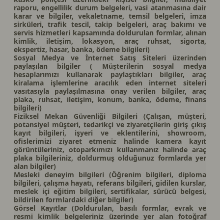
raporu, engellilik durum belgeleri, vasi atanmasına dair
karar ve bilgiler, vekaletname, temsil belgeleri, imza
sirküleri, trafik tescil, takip belgeleri, araç bakımı ve
servis hizmetleri kapsamında doldurulan formlar, alınan
kimlik, iletişim, lokasyon, araç ruhsat, sigorta,
ekspertiz, hasar, banka, ödeme bilgileri)
Sosyal Medya ve İnternet Satış Siteleri üzerinden
paylaşılan bilgiler ( Müşterilerin sosyal medya
hesaplarımızı kullanarak paylaştıkları bilgiler, araç
kiralama işlemlerine aracılık eden internet siteleri
vasıtasıyla paylaşılmasına onay verilen bilgiler, araç
plaka, ruhsat, iletişim, konum, banka, ödeme, finans
bilgileri)
Fiziksel Mekan Güvenliği Bilgileri (Çalışan, müşteri,
potansiyel müşteri, tedarikçi ve ziyaretçilerin giriş çıkış
kayıt bilgileri, işyeri ve eklentilerini, showroom,
ofislerimizi ziyaret etmeniz halinde kamera kayıt
görüntüleriniz, otoparkımızı kullanmanız halinde araç
plaka bilgileriniz, doldurmuş olduğunuz formlarda yer
alan bilgiler)
Mesleki deneyim bilgileri (Öğrenim bilgileri, diploma
bilgileri, çalışma hayatı, referans bilgileri, gidilen kurslar,
meslek içi eğitim bilgileri, sertifikalar, sürücü belgesi,
bildirilen formlardaki diğer bilgiler)
Görsel Kayıtlar (Doldurulan, basılı formlar, evrak ve
resmi kimlik belgeleriniz üzerinde yer alan fotoğraf