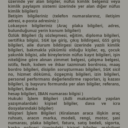
üzerinde yer alan bilgiler, nüfus kimlik belgeniz veya
kimlik paylaşım sistemi üzerinde yer alan diğer nüfus
kimlik bilgileri)
İletişim bilgileriniz (telefon numaralarınız, iletişim
adresi, e-posta adresiniz )
Lokasyon bilgileriniz (Araç plaka bilgileri, adres,
bulunduğunuz yerin konum bilgileri)
Özlük Bilgileri (İş sözleşmesi, eğitim, diploma bilgileri,
sertifika bilgisi, SGK işe giriş, çıkış bildirgesi, GSS giriş
bilgileri, aile durum bildirgesi üzerinde yazılı kimlik
bilgileri, bakmakla yükümlü olduğu kişiler, eş, çocuk
yakınlık bilgisi, aile bireylerinin nüfus kayıt bilgileri, işin
niteliğine göre alınan zimmet belgesi, çalışma belgesi,
istifa, fesih, kıdem ve ihbar tazminatı bordrosu, maaş
bordro bilgileri, disiplin soruşturması bilgileri, SGK sicil
no, hizmet dökümü, özgeçmiş bilgileri, izin bilgileri,
personel performans değerlendirme raporları, iş kazası
bilgileri, iş başvuru formunda yer alan bilgiler, referans,
bilgileri, Banka
hesap bilgileri, IBAN numarası bilgisi )
Hukuki İşlem Bilgileri (Adli makamlarla yapılan
yazışmalardaki kişisel bilgiler, dava ve icra
dosyalarındaki bilgiler)
Müşteri İşlem Bilgileri (Kiralanan araca ilişkin araç
ruhsatı, aracın marka, modeli, rengi, motor, şasi
numarası, plaka bilgileri, fatura, satış bedeli, sigorta,
kasko poliçesi üzerindeki kişisel bilgiler, maluliyet