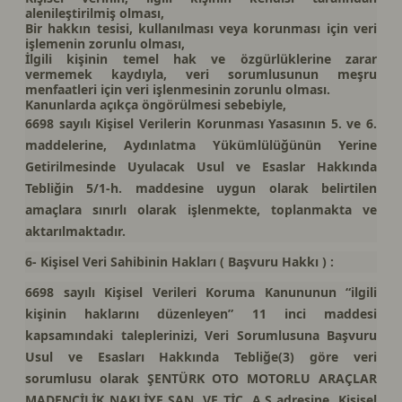
alenileştirilmiş olması,
Bir hakkın tesisi, kullanılması veya korunması için veri
işlemenin zorunlu olması,
İlgili kişinin temel hak ve özgürlüklerine zarar
vermemek kaydıyla, veri sorumlusunun meşru
menfaatleri için veri işlenmesinin zorunlu olması.
Kanunlarda açıkça öngörülmesi sebebiyle,
6698 sayılı Kişisel Verilerin Korunması Yasasının 5. ve 6.
maddelerine, Aydınlatma Yükümlülüğünün Yerine
Getirilmesinde Uyulacak Usul ve Esaslar Hakkında
Tebliğin 5/1-h. maddesine uygun olarak belirtilen
amaçlara sınırlı olarak işlenmekte, toplanmakta ve
aktarılmaktadır.
6- Kişisel Veri Sahibinin Hakları ( Başvuru Hakkı ) :
6698 sayılı Kişisel Verileri Koruma Kanununun “ilgili
kişinin haklarını düzenleyen” 11 inci maddesi
kapsamındaki taleplerinizi, Veri Sorumlusuna Başvuru
Usul ve Esasları Hakkında Tebliğe(3) göre veri
sorumlusu olarak ŞENTÜRK OTO MOTORLU ARAÇLAR
MADENCİLİK NAKLİYE SAN. VE TİC. A.Ş adresine, Kişisel