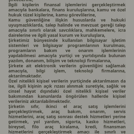
İlgili kişilerin finansal işlemlerini gerçekleştirmek
amacıyla bankalara, finans kuruluşlarına, kamu ve özel
hukuk tüzel kişilerine, kamu görevlilerine,
Kamu güvenliğine ilişkin hususlarda ve hukuki
uyuşmazlıklarda, talep halinde ve mevzuat gereği talep
amacıyla sınırlı olarak savcılıklara, mahkemelere, icra
dairelerine ve ilgili yasal kurum ve kuruluşlara,
Şirketimiz bünyesinde kullanılan bilgisayar işletim
sistemleri ve bilgisayar programlarının kurulması,
programların bakım ve onarım işlemlerinin
yapılabilmesi amacıyla yurtiçi ve yurtdışında bulunan
yazılım, donanım, bilişim ve teknoloji firmalarına,
Şirkete ait elektronik verilerin güvenliğini sağlamak
amacıyla, bilgi işlem, teknoloji firmalarına,
aktarılmaktadır.
Özel nitelikli kişisel verilerin yurtiçinde aktarılmasın da
ise, ilgili kişinin açık rızası alınmak suretiyle, sağlık ve
cinsel hayat dışındaki özel nitelikli kişisel veriler
bakımından kanunlarda öngörülen hallerde kişisel
verileriniz aktarılabilmektedir.
Şirketin sıfır, ikinci el araç satış işlemlerini
gerçekleştirmek, araç bakım, onarım, servis
hizmetlerini, araç satış sonrası destek hizmetleri yerine
getirmek, yol yardım, sigorta, kasko hizmetleri,
bireysel, filo araç kiralama, kredi, finansman
hizmetlerini gerçekleştirmek amacı ile sınırlı ve