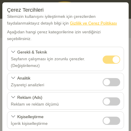
Çerez Tercihleri
Sitemizin kullanışını iyileştirmek için çerezlerden
faydalanmaktayız detaylı bilgi için
Gizlilik ve Çerez Politikası
Aşağıdan hangi çerez kategorilerine izin verdiğinizi
seçebilirsiniz.
Gerekli & Teknik
Sayfanın çalışması için zorunlu çerezler.
Araç Alış Yeri
(Değiştirilemez)
Bu çerezler sitenin doğru şekilde çalışması, güvenlik,
Trabzon Havalimanı - TZX
Analitik
oturum yönetimi ve temel işlevler için gereklidir. Devre
Ziyaretçi analizleri
dışı bırakılamaz.
Farklı yerde bırakmak istiyorum
Bu çerezler, sitemizin nasıl kullanıldığını (ziyaretçi sayısı,
Reklam (Ads)
en çok ziyaret edilen sayfalar, kullanıcı davranışları)
Reklam ve reklam ölçümü
Alış Tarih Saat
analiz etmemizi sağlar. Bu veriler, web sitesi
Bu çerezler, size ilgi alanlarınıza uygun kişiselleştirilmiş
performansını ölçmek ve kullanıcı deneyimini sürekli
Kişiselleştirme
08:00
reklamlar göstermemize ve reklam kampanyalarımızın
iyileştirmek için kullanılır.
İçerik kişiselleştirme
etkinliğini (gösterim sayısı, tıklama oranı) ölçmemize