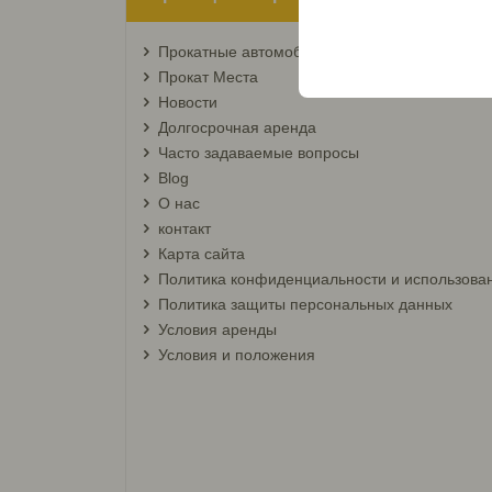
Эти файлы cookie исп
платформе путем сохр
Прокатные автомобили
параметров.
Прокат Места
Новости
Долгосрочная аренда
Часто задаваемые вопросы
Blog
О нас
контакт
Карта сайта
Политика конфиденциальности и использова
Политика защиты персональных данных
Условия аренды
Условия и положения