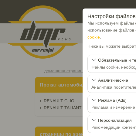
Настройки файлов 
Мы используем файлы c
использование файлов
cookie
.
Ниже вы можете выбрать
Обязательные и т
Файлы cookie, необхо
домашняя страница
Sitemap
Эти файлы cookie нео
Аналитические
Прокат автомобилей
функций. Их нельзя о
Аналитика посетител
Эти файлы cookie поз
Реклама (Ads)
RENAULT CLIO
посещаемые страницы,
Реклама и измерение
RENAULT TALIANT
производительности с
Эти файлы cookie поз
Персонализация
интересами и измерят
Рекомендации контен
страницы по аренде автомобилей