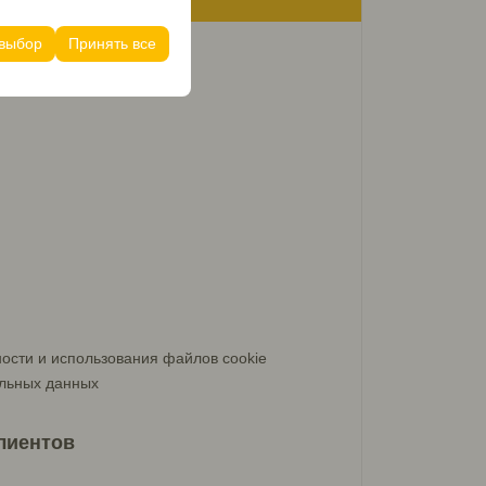
его опыта на
чтений и других
 выбор
Принять все
ости и использования файлов cookie
льных данных
лиентов