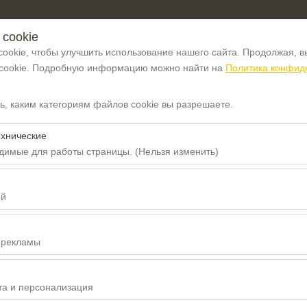
cookie
ookie, чтобы улучшить использование нашего сайта. Продолжая, в
 cookie. Подробную информацию можно найти на
Политика конфид
Home
Прокатные 
, каким категориям файлов cookie вы разрешаете.
ехнические
димые для работы страницы. (Нельзя изменить)
бходимы для корректной работы сайта, безопасности, управления
Прокат автомобилей М
тключить.
ей
воляют нам анализировать, как используется наш сайт (количество
Trabzon
 поведение пользователей). Эти данные используются для оценк
 рекламы
айта и постоянного улучшения пользовательского опыта.
воляют показывать вам персонализированную рекламу в соответст
ь эффективность наших рекламных кампаний (показы, коэффициен
та и персонализация
Сочетания Прокат авт