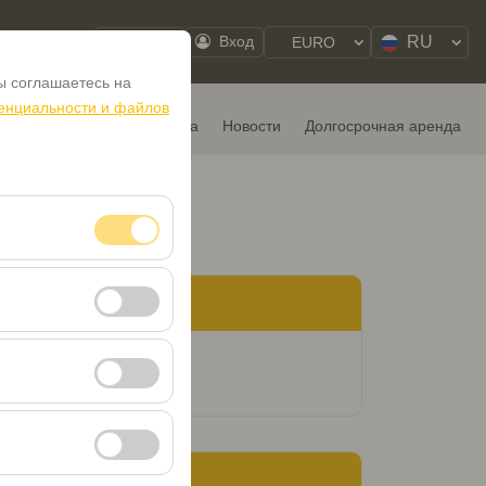
RU
Мой заказ
Вход
EURO
ы соглашаетесь на
енциальности и файлов
автомобили
Прокат Места
Новости
Долгосрочная аренда
 сеансами и базовых
еста
 посетителей, самые
и
вии с вашими
т кликабельности).
омобилей