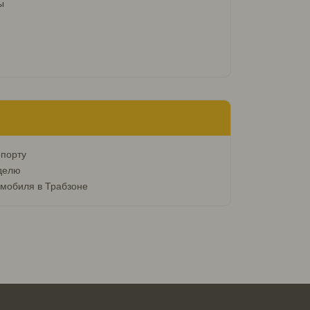
ы
опорту
делю
омобиля в Трабзоне