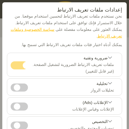
إعدادات ملفات تعريف الارتباط
نحن نستخدم ملفات تعريف الارتباط لتحسين استخدام موقعنا. من
خلال الاستمرار فإنك توافق على استخدام ملفات تعريف الارتباط.
يمكنك العثور على معلومات مفصلة على
سياسة الخصوصية وملفات
تعريف الارتباط
.
يمكنك أدناه اختيار فئات ملفات تعريف الارتباط التي تسمح بها.
ضرورية وتقنية
بيك اب الموقع
ملفات تعريف الارتباط الضرورية لتشغيل الصفحة.
(غير قابل للتغيير)
Trabzon
تعد ملفات تعريف الارتباط هذه ضرورية لعمل الموقع بشكل
تحليلية
صحيح، والأمان، وإدارة الجلسات، والوظائف الأساسية. لا يمكن
تحليلات الزوار
تحديد موقع مختلف الانزال
تعطيلها.
تتيح لنا ملفات تعريف الارتباط هذه تحليل كيفية استخدام موقعنا
الإعلانات (Ads)
تاريخ الالتقاط والوقت
(عدد الزوار، الصفحات الأكثر زيارة، سلوك المستخدمين).
الإعلانات وقياس الإعلانات
تُستخدم هذه البيانات لقياس أداء الموقع وتحسين تجربة
08:00
تتيح لنا ملفات تعريف الارتباط هذه عرض إعلانات مخصصة
المستخدم بشكل مستمر.
التخصيص
تتناسب مع اهتماماتك وقياس فعالية حملاتنا الإعلانية (عدد مرات
توصيات المحتوى والتخصيص