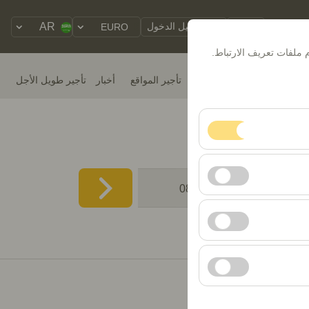
AR
حجزي
تسجيل الدخول
EURO
 ملفات تعريف الارتباط.
Home
تأجير سيارات
تأجير المواقع
أخبار
تأجير طويل الأجل
والوقت
 الأساسية. لا يمكن
08:00
سلوك المستخدمين).
إعلانية (عدد مرات
دات واجهة المستخدم،