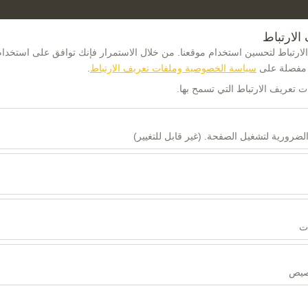
الارتباط
ارتباط لتحسين استخدام موقعنا. من خلال الاستمرار فإنك توافق على استخدام
 مفصلة على
سياسة الخصوصية وملفات تعريف الارتباط
.
ات تعريف الارتباط التي تسمح بها.
لضرورية لتشغيل الصفحة. (غير قابل للتغيير)
تاريخ الالتقاط والوقت
تاريخ العودة 
باط هذه ضرورية لعمل الموقع بشكل صحيح، والأمان، وإدارة الجلسات، والوظائف
08:00
لارتباط هذه تحليل كيفية استخدام موقعنا (عدد الزوار، الصفحات الأكثر زيارة، 
لقياس أداء الموقع وتحسين تجربة المستخدم بشكل مستمر.
ات
لارتباط هذه عرض إعلانات مخصصة تتناسب مع اهتماماتك وقياس فعالية حملاتنا ال
خصيص
لارتباط هذه لضمان اتساق واستمرارية تجربتك على المنصة من خلال حفظ إعدا