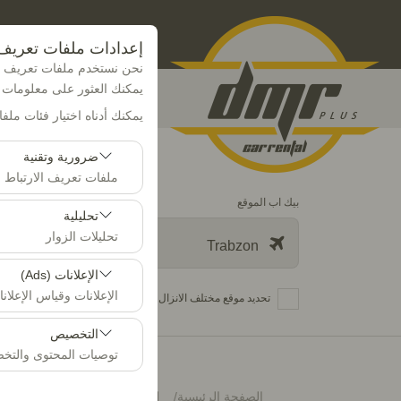
إعدادات ملفات تعريف 
نحن نستخدم ملفات تعريف ال
يمكنك العثور على معلومات
يمكنك أدناه اختيار فئات ملف
ضرورية وتقنية
ملفات تعريف الارتباط ا
بيك اب الموقع
تعد ملفات تعريف الارت
تحليلية
تعطيلها.
تحليلات الزوار
Trabzon
تتيح لنا ملفات تعريف ا
الإعلانات (Ads)
تُستخدم هذه البيانات 
الإعلانات وقياس الإعلان
تحديد موقع مختلف الانزال
تتيح لنا ملفات تعريف ا
التخصيص
الظهور، معدل النقر).
توصيات المحتوى والت
تُستخدم ملفات تعريف ا
الصفحة الرئيسية
اتصال